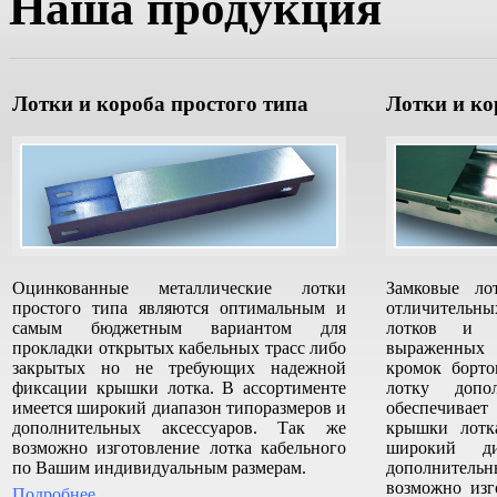
Наша продукция
Лотки и короба простого типа
Лотки и ко
Оцинкованные металлические лотки
Замковые л
простого типа являются оптимальным и
отличительны
самым бюджетным вариантом для
лотков и к
прокладки открытых кабельных трасс либо
выраженных
закрытых но не требующих надежной
кромок борто
фиксации крышки лотка. В ассортименте
лотку допо
имеется широкий диапазон типоразмеров и
обеспечив
дополнительных аксессуаров. Так же
крышки лотк
возможно изготовление лотка кабельного
широкий ди
по Вашим индивидуальным размерам.
дополнитель
возможно изг
Подробнее