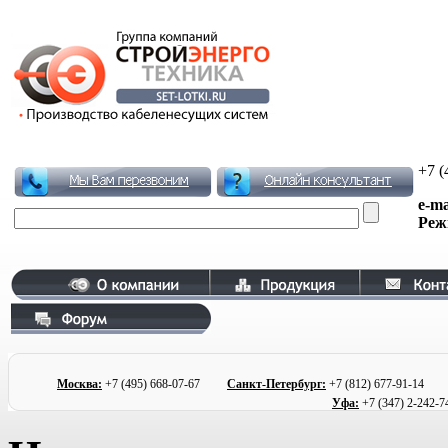
+7 (
e-ma
Реж
Москва:
+7 (495)
668-07-67
Санкт-Петербург:
+7 (812) 677
-91-1
Уфа:
+7 (347) 2
-242-7