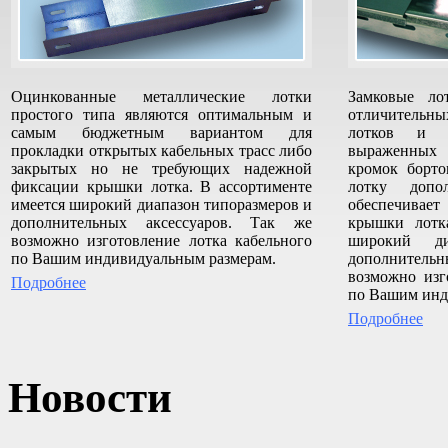
Оцинкованные металлические лотки
Замковые л
простого типа являются оптимальным и
отличительны
самым бюджетным вариантом для
лотков и к
прокладки открытых кабельных трасс либо
выраженных
закрытых но не требующих надежной
кромок борто
фиксации крышки лотка. В ассортименте
лотку допо
имеется широкий диапазон типоразмеров и
обеспечив
дополнительных аксессуаров. Так же
крышки лотк
возможно изготовление лотка кабельного
широкий ди
по Вашим индивидуальным размерам.
дополнитель
возможно изг
Подробнее
по Вашим инд
Подробнее
Новости