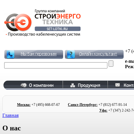
+7 (
e-ma
Реж
Москва:
+7 (495)
668-07-67
Санкт-Петербург:
+7 (812) 677
-91-1
Уфа:
+7 (347) 2
-242-7
Главная
О нас