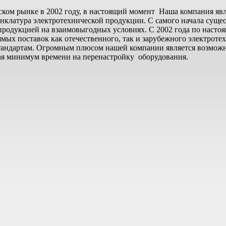
ком рынке в 2002 году, в настоящий момент Наша компания яв
менклатура электротехнической продукции. С самого начала су
продукцией на взаимовыгодных условиях. С 2002 года по насто
ых поставок как отечественного, так и зарубежного электроте
тандартам. Огромным плюсом нашей компании является возможн
вая минимум времени на перенастройку оборудования.