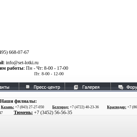
495)
668-07-67
il
: info@set-lotki.ru
им работы
: Пн - Чт: 8-00 - 17-00
Пт: 8-00 - 12-00
Наши филиалы:
4
Казань:
+7 (843) 27
-27-050
Белгород:
+7 (4722) 40-23-36
Краснодар:
+7 (86
Тюмень:
+7 (3452) 56
-56-35
47